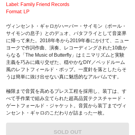
Label: Family Friend Records
Format: LP
ヴィンセント・ギャロがハーパー・サイモン（ポール・
サイモンの息子）とのデュオ、バタフライとして音楽界
に帰って来た。2018年冬から2019年春にかけて、ニュー
ヨークで作詞作曲、演奏、レコーディングされた10曲か
らなる「The Music of Butterfly」はミニマリズムと実験
主義を巧みに織り交ぜた、穏やかなDIY／ベッドルーム
風のレフトフィールド・ポップ。一度針を落としたらそ
うは簡単に抜け出せない真に魅惑的なアルバムです。
極限まで音質を高めるプレス工程を採用し、装丁は、す
べて手作業で組み立てられた超高品質テクスチャード・
ゲートフォールド・ジャケット。音質から装丁までヴィ
ンセント・ギャロのこだわりが詰まった一枚。
SOLD OUT