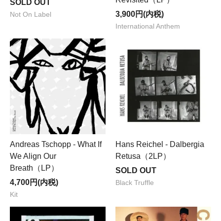
SOLD OUT
3,900円(内税)
Not On Label
International Anthem
Andreas Tschopp - What If
Hans Reichel - Dalbergia
We Align Our
Retusa（2LP）
Breath（LP）
SOLD OUT
4,700円(内税)
Black Truffle
Kit