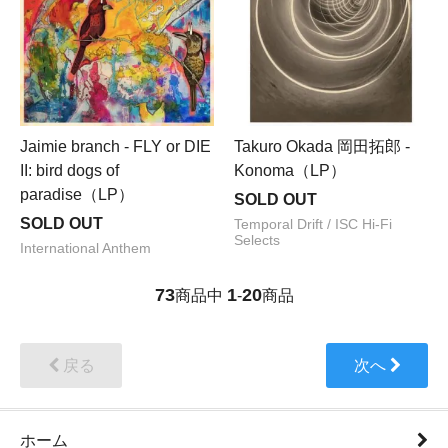
Jaimie branch - FLY or DIE
Takuro Okada 岡田拓郎 -
II: bird dogs of
Konoma（LP）
paradise（LP）
SOLD OUT
SOLD OUT
Temporal Drift / ISC Hi-Fi
Selects
International Anthem
73
1
20
商品中
-
商品
戻る
次へ
ホーム