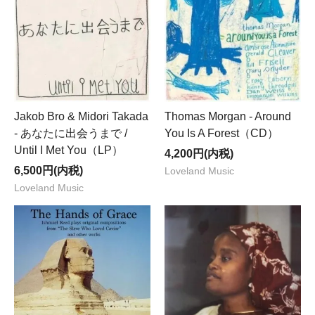
Jakob Bro & Midori Takada
Thomas Morgan - Around
- あなたに出会うまで /
You Is A Forest（CD）
Until I Met You（LP）
4,200円(内税)
6,500円(内税)
Loveland Music
Loveland Music