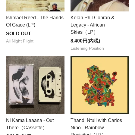
Ishmael Reed - The Hands
Kelan Phil Cohran &
Of Grace (LP)
Legacy - African
Skies（LP）
SOLD OUT
8,400円(内税)
All Night Flight
Listening Position
Ni Kama Laaana - Out
Thandi Ntuli with Carlos
There（Cassette）
Niño - Rainbow
Revisited（LP）