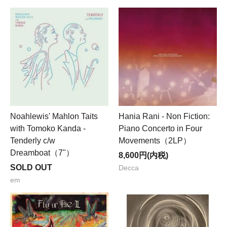
Noahlewis' Mahlon Taits
Hania Rani - Non Fiction:
with Tomoko Kanda -
Piano Concerto in Four
Tenderly c/w
Movements（2LP）
Dreamboat（7"）
8,600円(内税)
SOLD OUT
Decca
em