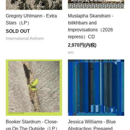
Gregory Uhlmann - Extra
Mustapha Skandrani -
Stars（LP）
Istikhbars and
Improvisations（2026
SOLD OUT
repress​）CD
International Anthem
2,970円(内税)
em
Booker Stardrum - Close-
Jessica Williams - Blue
up On The Outside（LP）
Abstraction: Prepared