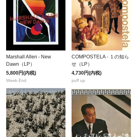
Marshall Allen - New
COMPOSTELA - １の知ら
Dawn（LP）
せ（LP）
5,800円(内税)
4,730円(内税)
Week-End
puff up