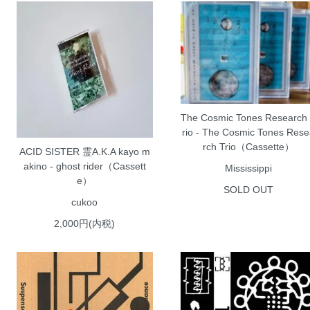
The Cosmic Tones Research
rio - The Cosmic Tones Res
rch Trio（Cassette）
ACID SISTER 霊A.K.A kayo m
akino - ghost rider（Cassett
Mississippi
e）
SOLD OUT
cukoo
2,000円(内税)