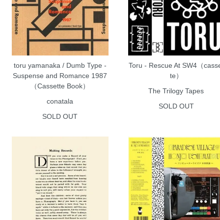
toru yamanaka / Dumb Type -
Toru - Rescue At SW4（cass
Suspense and Romance 1987
te）
（Cassette Book）
The Trilogy Tapes
conatala
SOLD OUT
SOLD OUT