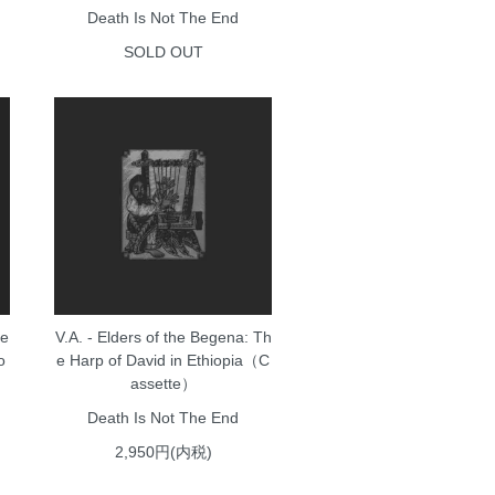
Death Is Not The End
SOLD OUT
ce
V.A. - Elders of the Begena: Th
o
e Harp of David in Ethiopia（C
assette）
Death Is Not The End
2,950円(内税)