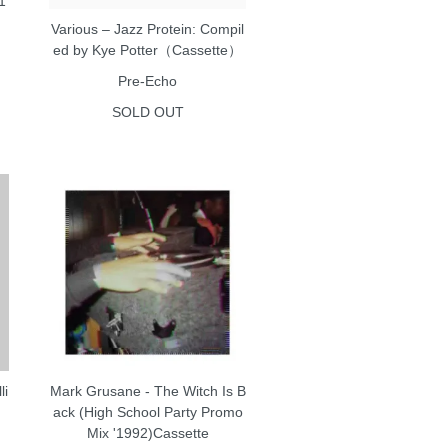
1
Various – Jazz Protein: Compil
ed by Kye Potter（Cassette）
Pre-Echo
SOLD OUT
li
Mark Grusane - The Witch Is B
ack (High School Party Promo
Mix '1992)Cassette