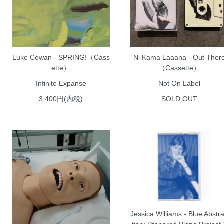
Luke Cowan - SPRING!（Cass
Ni Kama Laaana - Out Ther
ette）
（Cassette）
Infinite Expanse
Not On Label
3,400円(内税)
SOLD OUT
Jessica Williams - Blue Abstr