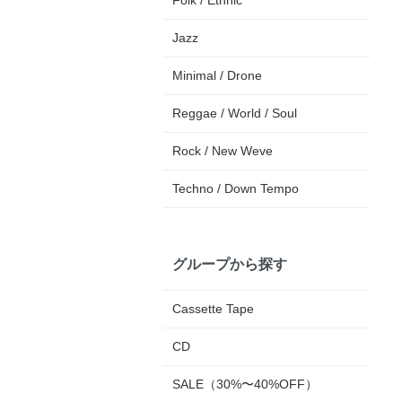
Folk / Ethnic
Jazz
Minimal / Drone
Reggae / World / Soul
Rock / New Weve
Techno / Down Tempo
グループから探す
Cassette Tape
CD
SALE（30%〜40%OFF）