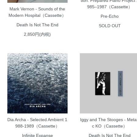
tion: Prepared Piano Project 
985–1987（Cassette）
Mark Vernon - Sounds of the
Modern Hospital（Cassette）
Pre-Echo
Death Is Not The End
SOLD OUT
2,850円(内税)
Dia Archa - Selected Ambient 1
Iggy and The Stooges - Metal
988-1989（Cassette）
c KO（Cassette）
Infinite Expanse
Death Is Not The End