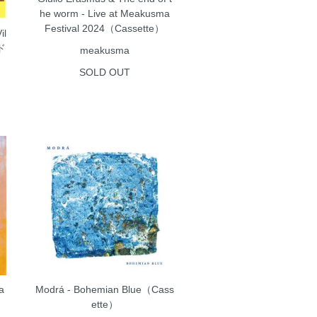
he worm - Live at Meakusma
Festival 2024（Cassette）
il
ド
meakusma
SOLD OUT
a
Modrá - Bohemian Blue（Cass
ette）