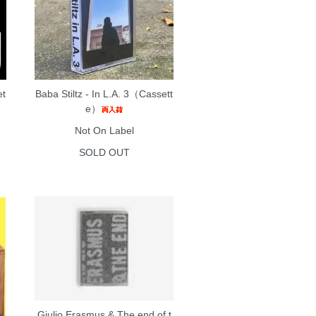
et
Baba Stiltz - In L.A. 3（Cassett
e）
Not On Label
SOLD OUT
Giulio Erasmus & The end of t