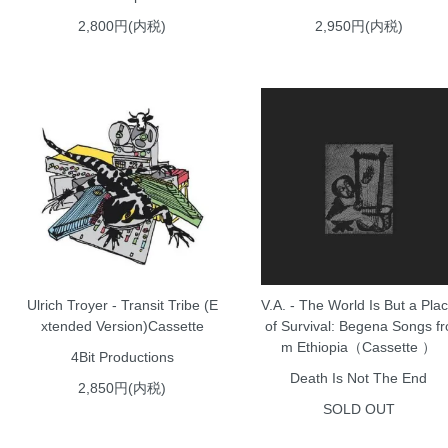
2,800円(内税)
2,950円(内税)
Ulrich Troyer - Transit Tribe (E
V.A. - The World Is But a Pla
xtended Version)Cassette
of Survival: Begena Songs fr
m Ethiopia（Cassette ）
4Bit Productions
Death Is Not The End
2,850円(内税)
SOLD OUT