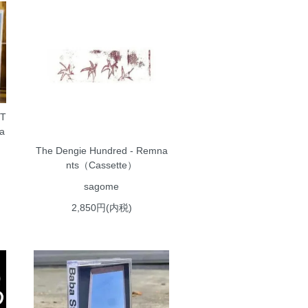
 T
ea
The Dengie Hundred - Remna
nts（Cassette）
sagome
2,850円(内税)