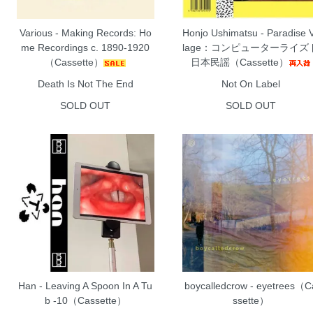
Various - Making Records: Ho
Honjo Ushimatsu - Paradise V
me Recordings c. 1890-1920
lage：コンピューターライズ
（Cassette）
日本民謡（Cassette）
Death Is Not The End
Not On Label
SOLD OUT
SOLD OUT
Han - Leaving A Spoon In A Tu
boycalledcrow - eyetrees（C
b -10（Cassette）
ssette）