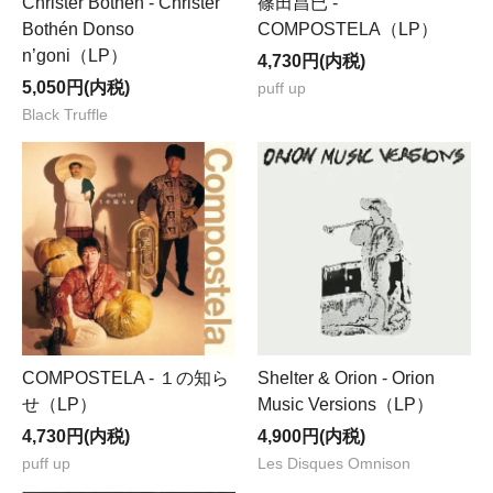
Christer Bothén - Christer
篠田昌已 -
Bothén Donso
COMPOSTELA（LP）
n’goni（LP）
4,730円(内税)
5,050円(内税)
puff up
Black Truffle
COMPOSTELA - １の知ら
Shelter & Orion - Orion
せ（LP）
Music Versions（LP）
4,730円(内税)
4,900円(内税)
puff up
Les Disques Omnison