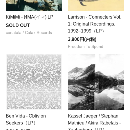
KiMiMi - ИМА(イマ) LP
Larrison - Connecters Vol.
1: Original Recordings,
SOLD OUT
1992–1999（LP）
conatala / Calax Records
3,900円(内税)
Freedom To Spend
Ben Vida - Oblivion
Kassel Jaeger / Stephan
Seekers（LP）
Mathieu / Akira Rabelais -
Zauberberg（LP）