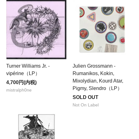
Turner Williams Jr. -
Julien Grossmann -
vipérine（LP）
Rumanikos, Kokin,
Mixolydian, Kourd Atar,
4,700円(内税)
Pigmy, Slendro（LP）
mistralph0ne
SOLD OUT
Not On Label