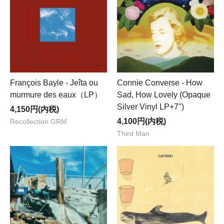
François Bayle - Jeîta ou
Connie Converse - How
murmure des eaux（LP）
Sad, How Lovely (Opaque
Silver Vinyl LP+7")
4,150円(内税)
4,100円(内税)
Recollection GRM
Third Man