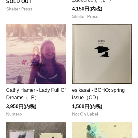
SOLD OUT
4,150円(内税)
Shelter Press
Shelter Press
Cathy Hamer - Lady Full Of
es kasai - BOHO: spring
Dreams（LP）
issue（CD）
3,950円(内税)
1,500円(内税)
Numero
Not On Label