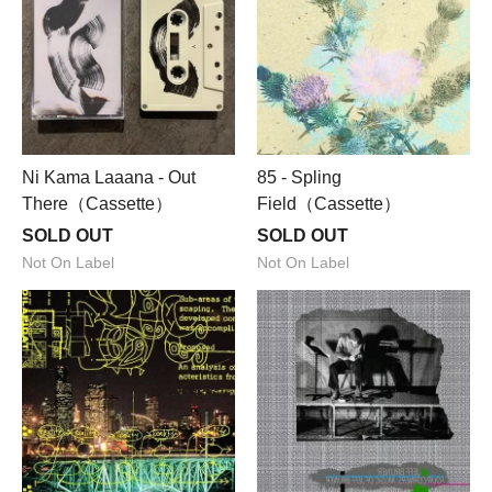
Ni Kama Laaana - Out
85 - Spling
There（Cassette）
Field（Cassette）
SOLD OUT
SOLD OUT
Not On Label
Not On Label