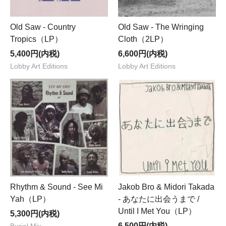
Old Saw - Country
Old Saw - The Wringing
Tropics（LP）
Cloth（2LP）
5,400円(内税)
6,600円(内税)
Lobby Art Editions
Lobby Art Editions
Rhythm & Sound - See Mi
Jakob Bro & Midori Takada
Yah（LP）
- あなたに出会うまで /
Until I Met You（LP）
5,300円(内税)
6,500円(内税)