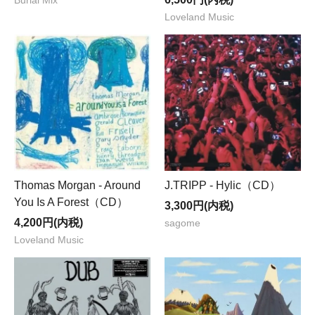
Burial Mix
Loveland Music
Thomas Morgan - Around
J.TRIPP - Hylic（CD）
You Is A Forest（CD）
3,300円(内税)
4,200円(内税)
sagome
Loveland Music