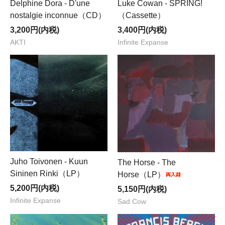
Delphine Dora - D'une
Luke Cowan - SPRING!
nostalgie inconnue（CD）
（Cassette）
3,200円(内税)
3,400円(内税)
AKTI
Infinite Expanse
Juho Toivonen - Kuun
The Horse - The
Sininen Rinki（LP）
Horse（LP）
5,200円(内税)
5,150円(内税)
Infinite Expanse
Sad Cow