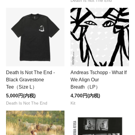
Death Is Not The End
Death Is Not The End -
Andreas Tschopp - What If
Black Gravestone
We Align Our
Tee（Size L）
Breath（LP）
5,000円(内税)
4,700円(内税)
Death Is Not The End
Kit