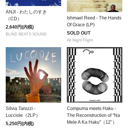
ANJI - わたしのすき
Ishmael Reed - The Hands
（CD）
Of Grace (LP)
2,640円(内税)
SOLD OUT
BLIND BEATS SOUND
All Night Flight
Silvia Tarozzi -
Compuma meets Haku -
Lucciole（2LP）
The Reconstruction of “Na
Mele A Ka Haku”（12"）
5,250円(内税)