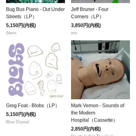
Bug Bus Piano - Out Under
Jeff Bruner - Four
Streets（LP）
Corners（LP）
5,150円(内税)
3,850円(内税)
Stern
em
Greg Foat - Blobs（LP）
Mark Vernon - Sounds of
the Modern
5,150円(内税)
Hospital（Cassette）
Blue Crystal
2,850円(内税)