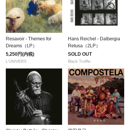
Resavoir - Themes for
Hans Reichel - Dalbergia
Dreams（LP）
Retusa（2LP）
5,250円(内税)
SOLD OUT
L’UNIVERS
Black Truffle