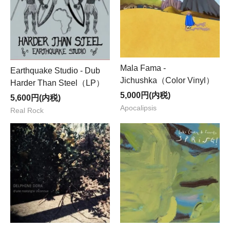
Mala Fama -
Earthquake Studio - Dub
Jichushka（Color Vinyl）
Harder Than Steel（LP）
5,000円(内税)
5,600円(内税)
Apocalipsis
Real Rock