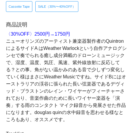
Cassette Tape
SALE（30%〜40%OFF）
商品説明
〈30%OFF〉2500円→1750円
ニューオリンズのアーティスト兼楽器製作者のQuintron
によるサイドA はWeather Warlockという自作アナログシ
ンセで奏でられる癒し成分満載のドローンミュージック
で、湿度、温度、気圧、風速、紫外線放射に反応して
る？との事。角がない温かみのある音で少しずつ変化し
ていく様はまさにWeather Musicですね。サイドBにはオ
ーストラリアの渓谷に張られた長い弦楽器であるデヴィ
ッド・ブラストンのレイン・ワイヤーがフィーチャーさ
れており、音楽作曲のために長いワイヤー楽器を「演
奏」する雨のコンタクト マイク録音から発展させた作品
になります。douglas quinの水中録音を思わせる様なと
ころもあり、オススメです。