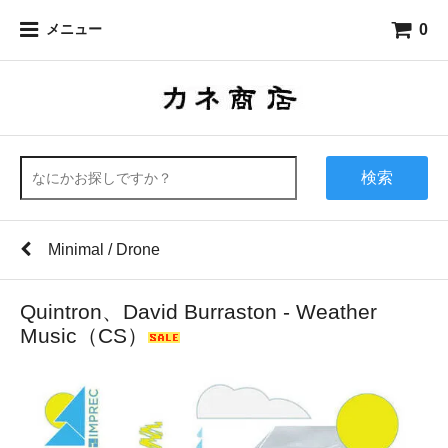
0
メニュー
検索
Minimal / Drone
Quintron、David Burraston - Weather
Music（CS）