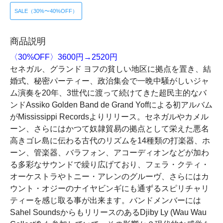
SALE（30%〜40%OFF）
商品説明
〈30%OFF〉3600円→2520円
セネガル、グランド ヨフの貧しい地区に拠点を置き、結
婚式、秘密パーティー、政治集会で一晩中騒がしいジャ
ム演奏を20年、3世代に渡って続けてきた超民主的なバ
ンドAssiko Golden Band de Grand Yoffによる初アルバム
がMississippi Recordsよりリリース。セネガルやカメル
ーン、さらにはかつて奴隷貿易の拠点として栄えた悪名
高きゴレ島に伝わる古代のリズムを14種類の打楽器、ホ
ーン、管楽器、バラフォン、アコーディオンなどが加わ
る多彩なサウンドで繰り広げており、フェラ・クティ・
オーケストラやトニー・アレンのグルーヴ、さらにはカ
ウント・オジーのナイヤビンギにも通ずるスピリチャリ
ティーを感じ取る事が出来ます。バンドメンバーには
Sahel SoundsからもリリースのあるDjiby Ly (Wau Wau