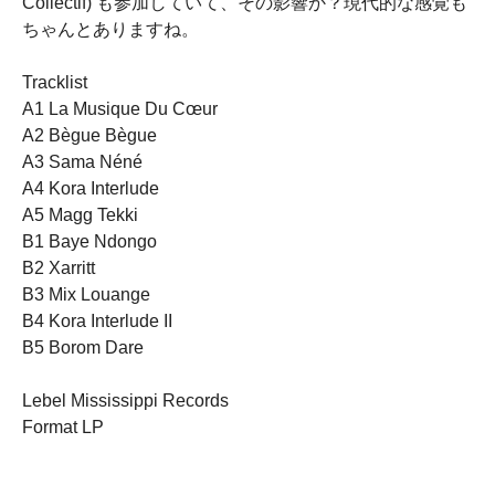
Collectif) も参加していて、その影響か？現代的な感覚も
ちゃんとありますね。
Tracklist
A1 La Musique Du C​œ​ur
A2 Bègue Bègue
A3 Sama N​é​né
A4 Kora Interlude
A5 Magg Tekki
B1 Baye Ndongo
B2 Xarritt
B3 Mix Louange
B4 Kora Interlude II
B5 Borom Dare
Lebel Mississippi Records
Format LP