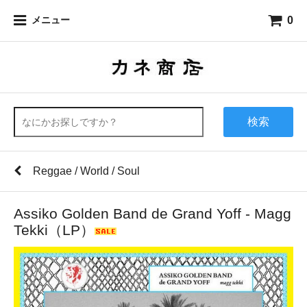
0
メニュー
検索
Reggae / World / Soul
Assiko Golden Band de Grand Yoff - Magg
Tekki（LP）