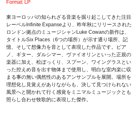
Format: LP
東ヨーロッパの知られざる音楽を掘り起こしてきた注目
レーベルInfinite Expanseより、昨年秋にリリースされた
ロンドン拠点のミュージシャンLuke Cowanの新作は、
タイトルSix Places（6つの場所）が示す通り場所、記
憶、そして想像力を音として表現した作品です。ピア
ノ、ギター、ダルシマー、ヴァイオリンといった正規の
楽器に加え、松ぼっくり、スプーン、ワイングラスとい
った控えめ音を出す物体まで使用し、明白な室内楽に収
まる事の無い偶然性のあるアンサンブルを展開。場所を
理想化し見覚えがありながらも、決して見つけられない
風景へと開かれて行く感覚をミニマルミュージックとも
照らし合わせ牧歌的に表現した傑作。