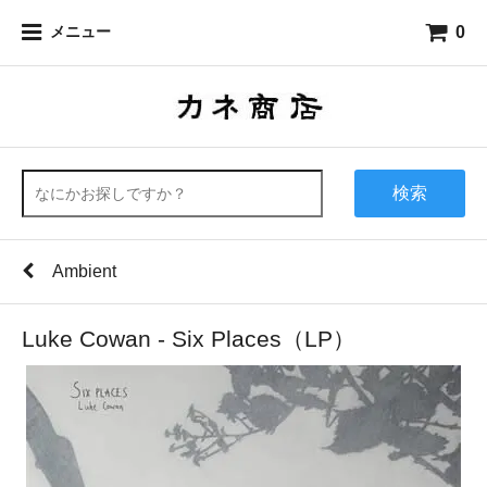
0
メニュー
検索
Ambient
Luke Cowan - Six Places（LP）