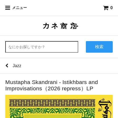
0
メニュー
検索
Jazz
Mustapha Skandrani - Istikhbars and
Improvisations（2026 repress​）LP