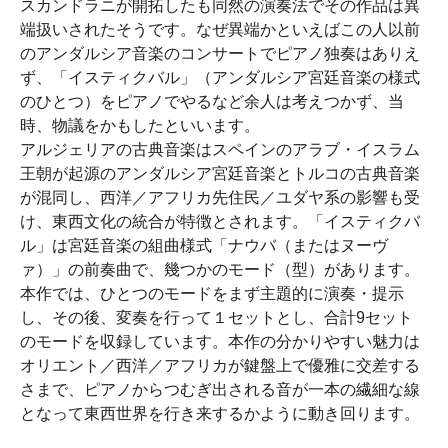
スカンドラニが開拓したも同然の演奏法でその作品は異
端扱いされたそうです。なぜ異端かといえばこの人以前
のアンダルシア音楽のコンサートでピアノ独奏はありえ
ず、「イスティクバル」（アンダルシア宮廷音楽の様式
のひとつ）をピアノでやるなど余人は考えつかず、当
時、物議をかもしたといいます。
アルジェリアの古典音楽はスペインのアラブ・イスラム
王朝が起源のアンダルシア宮廷音楽とトルコの古典音楽
が混同し、西洋／アフリカ先住民／ユダヤ系の影響も受
け、東西文化の統合が特徴とされます。「イスティクバ
ル」は宮廷音楽の組曲様式「ナウバ（またはヌーヴ
ァ）」の前奏曲で、幾つかのモード（型）があります。
本作では、ひとつのモードをまず主題的に演奏・提示
し、その後、変奏を行って１セットとし、合計9セット
のモードを収録しています。本作の分かりやすい魅力は
オリエント／西洋／アフリカが鍵盤上で優雅に交差する
さまで、ピアノからつむぎ出される音が一本の繊細な線
となって東西世界を行き来するかように動き回ります。