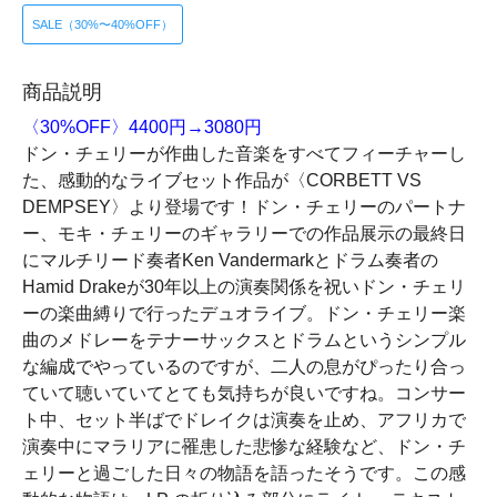
SALE（30%〜40%OFF）
商品説明
〈30%OFF〉4400円→3080円
ドン・チェリーが作曲した音楽をすべてフィーチャーし
た、感動的なライブセット作品が〈CORBETT VS
DEMPSEY〉より登場です！ドン・チェリーのパートナ
ー、モキ・チェリーのギャラリーでの作品展示の最終日
にマルチリード奏者Ken Vandermarkとドラム奏者の
Hamid Drakeが30年以上の演奏関係を祝いドン・チェリ
ーの楽曲縛りで行ったデュオライブ。ドン・チェリー楽
曲のメドレーをテナーサックスとドラムというシンプル
な編成でやっているのですが、二人の息がぴったり合っ
ていて聴いていてとても気持ちが良いですね。コンサー
ト中、セット半ばでドレイクは演奏を止め、アフリカで
演奏中にマラリアに罹患した悲惨な経験など、ドン・チ
ェリーと過ごした日々の物語を語ったそうです。この感