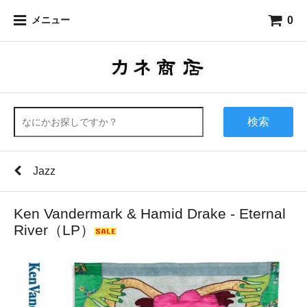
0
メニュー
検索
Jazz
Ken Vandermark & Hamid Drake - Eternal
River（LP）