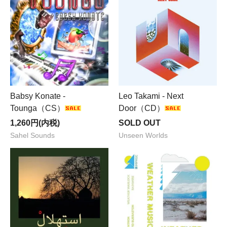
Babsy Konate -
Leo Takami - Next
Tounga（CS）
Door（CD）
1,260円(内税)
SOLD OUT
Sahel Sounds
Unseen Worlds