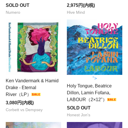
SOLD OUT
2,975円(内税)
Numero
Hive Mind
">
Ken Vandermark & Hamid
Holy Tongue, Beatrice
Drake - Eternal
Dillon, Lamin Fofana,
River（LP）
LABOUR（2×12"）
3,080円(内税)
SOLD OUT
Corbett vs Dempsey
Honest Jon's