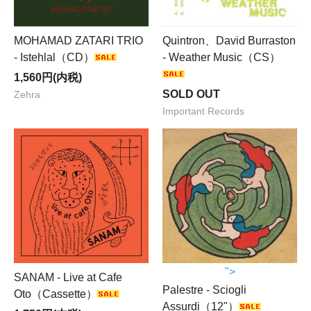
MOHAMAD ZATARI TRIO
Quintron、David Burraston
- Istehlal（CD）
- Weather Music（CS）
1,560円(内税)
SOLD OUT
Zehra
Important Records
">
SANAM - Live at Cafe
Palestre - Sciogli
Oto（Cassette）
Assurdi（12"）