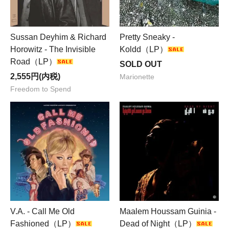
Sussan Deyhim & Richard
Pretty Sneaky -
Horowitz - The Invisible
Koldd（LP）
Road（LP）
SOLD OUT
2,555円(内税)
Marionette
Freedom to Spend
V.A. - Call Me Old
Maalem Houssam Guinia -
Fashioned（LP）
Dead of Night（LP）