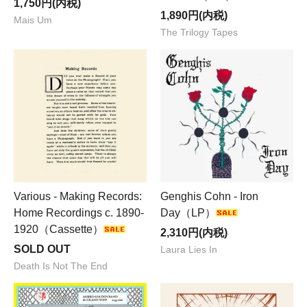
1,750円(内税)
1,890円(内税)
Mais Um
The Trilogy Tapes
Various - Making Records:
Genghis Cohn - Iron
Home Recordings c. 1890-
Day（LP）
1920（Cassette）
2,310円(内税)
SOLD OUT
Laura Lies In
Death Is Not The End