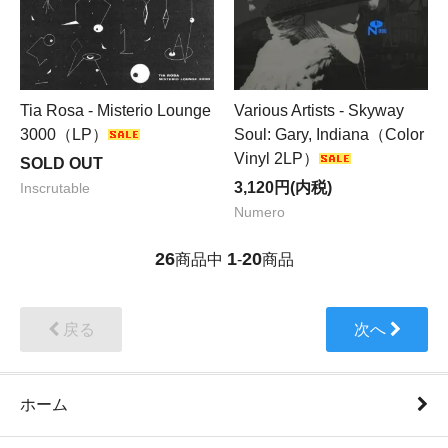
Tia Rosa - Misterio Lounge
Various Artists - Skyway
3000（LP）
Soul: Gary, Indiana（Color
Vinyl 2LP）
SOLD OUT
3,120円(内税)
Inscrutable
Numero
26
1
20
商品中
-
商品
戻る
次へ
ホーム